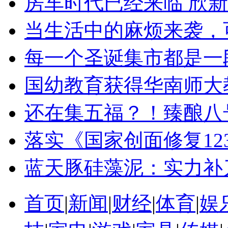
房车时代已经来临 欣新
当生活中的麻烦来袭，
每一个圣诞集市都是一段
国幼教育获得华南师大
还在集五福？！臻酿八
落实《国家创面修复12
蓝天豚硅藻泥：实力补
首页
|
新闻
|
财经
|
体育
|
娱