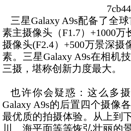
三星
Galaxy A9s
配备了全球
素主摄像头（
F1.7
）
+1000
万
摄像头
(F2.4
）
+500
万景深摄
素。三星
Galaxy A9s
在相机
三摄，堪称创新力度最大。
也许你会疑惑：这么多摄
Galaxy A9s
的后置四个摄像
最优质的拍摄体验。从上到
川、海平面等等恢弘壮丽的