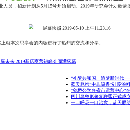
业人员，招新计划从5月15号开始启动。2019年研究会计划邀
宴上就本次思享会的内容进行了热烈的交流和分享。
-赢未来 2019新店商营销峰会圆满落幕
“礼赞共和国、追梦新时代—
蓝天豚携“中非绿舟”硅藻涂
“剑桥公学各省市运营中心”
四川鼻整形修复联盟正式成
一口呼吸一口治愈，蓝天豚给