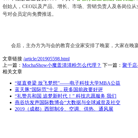
创始人，CEO以及产品、增长、市场、营销负责人及各岗位从
号对会员定向免费推送。
会后，主办方为与会的教育企业家安排了晚宴，大家在晚
文章链接
/article/201905598.html
上一篇：
MochaShow小魔盖清清粉怎么代理？
下一篇：
聚千店
相关文章
“挺直脊梁 放飞梦想”——电子科技大学MBA公益
蓝天豚“国际范”十足，获多国前政要好评
“礼赞共和国 追梦新时代！” 科技志愿服务 我们
燕谷坊发声国际数博会“大数据与全球减贫及社交
2019（成都）西部制冷、空调、供热、通风展