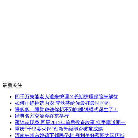
最新关注
四千万失能老人谁来护理？长期护理保险来解忧
如何正确挑选内衣 梵狄芬给你最好最呵护的
睡多多：睡觉赚钱你想不到的赚钱模式诞生了！
经典名方交流会在京举行
蒋锦志现身:回应2015年前后投资故事 换手率道明一
重庆“千里宴火锅”创新升级能否破茧成蝶
河南林州东姚镇下郊民俗村 规划美好蓝图为国庆献