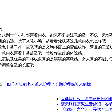
气
有八到十个小时都穿着内衣，如果不多加注意的话，不仅一天都
细的挑选。接下来随小编一起看看梵狄芬这几款内衣怎么样吧！
绿色非常干净，最吸睛的是文胸杯面上的蕾丝纹饰，繁复的工艺
一款内衣穿着非常舒适哦，带给你最好的体验感。
包裹以及优美的罩杯线条真的是满满的高级感。女人真的不能少
于调整合适的长度哦！
篇：
四千万失能老人谁来护理？长期护理保险来解忧
大健康时代，看美丽田园如
蓝天豚硅藻泥生活妙招：春
《你好，之华》：寻找本土