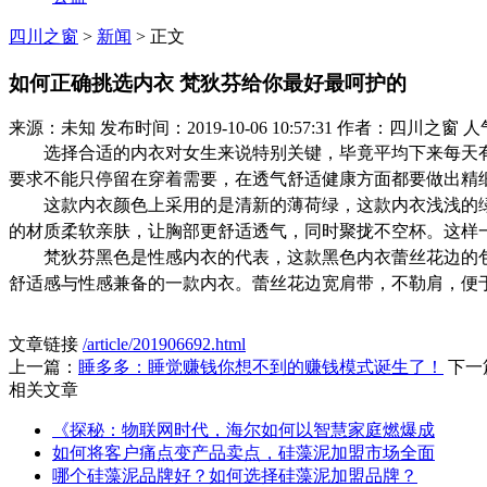
四川之窗
>
新闻
> 正文
如何正确挑选内衣 梵狄芬给你最好最呵护的
来源：未知 发布时间：2019-10-06 10:57:31 作者：四川之窗 人
选择合适的内衣对女生来说特别关键，毕竟平均下来每天
要求不能只停留在穿着需要，在透气舒适健康方面都要做出精
这款内衣颜色上采用的是清新的薄荷绿，这款内衣浅浅的
的材质柔软亲肤，让胸部更舒适透气，同时聚拢不空杯。这样
梵狄芬黑色是性感内衣的代表，这款黑色内衣蕾丝花边的
舒适感与性感兼备的一款内衣。蕾丝花边宽肩带，不勒肩，便
文章链接
/article/201906692.html
上一篇：
睡多多：睡觉赚钱你想不到的赚钱模式诞生了！
下一
相关文章
《探秘：物联网时代，海尔如何以智慧家庭燃爆成
如何将客户痛点变产品卖点，硅藻泥加盟市场全面
哪个硅藻泥品牌好？如何选择硅藻泥加盟品牌？