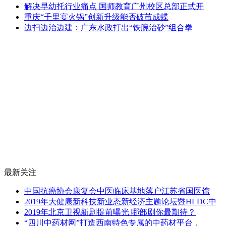
解决早幼托行业痛点 国师教育广州校区总部正式开
重庆“千里宴火锅”创新升级能否破茧成蝶
边扫边治边建：广东水政打出“铁腕治砂”组合拳
最新关注
中国抗癌协会康复会中医临床基地落户江苏省国医馆
2019年大健康新科技新业态新经济主题论坛暨HLDC中
2019年北京卫视新剧提前曝光 哪部剧你最期待？
“四川中药材网”打造西南特色专属的中药材平台，