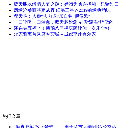
蓝天豚戏解情人节之谜：嫦娥为啥选择和一只猪过日
历经沧桑而淡定从容 细品三星W2019的经典韵味
翟天临：人称“实力派”却自称“偶像派”
一口呼吸一口治愈，蓝天豚给您充满“深海”呼吸的
还在集五福？！臻酿八号禧庆版让你一次乐个够
尔家雅寓首秀席卷蓉城－成都至此有尔家
热门文章
“挺直脊梁 放飞梦想”——电子科技大学MBA公益活