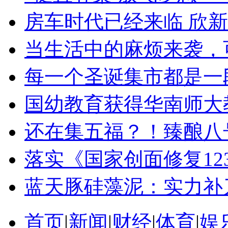
房车时代已经来临 欣新
当生活中的麻烦来袭，
每一个圣诞集市都是一段
国幼教育获得华南师大
还在集五福？！臻酿八
落实《国家创面修复12
蓝天豚硅藻泥：实力补
首页
|
新闻
|
财经
|
体育
|
娱