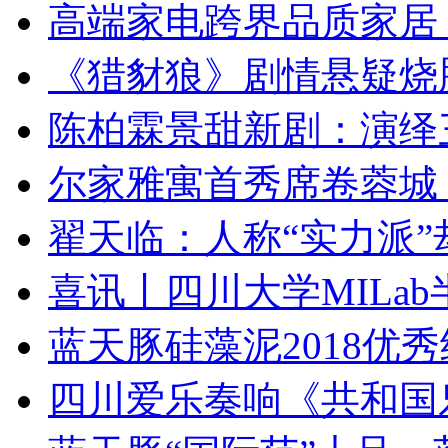
高端家电跨界品质家居 
《猎豺狼》剧情悬疑烧
陈柏霖景甜新剧：演绎
尔家雅寓首秀席卷蓉城
翟天临：人称“实力派”
喜讯丨四川大学MILa
蓝天豚硅藻泥2018优
四川爱乐奏响《共和国乐