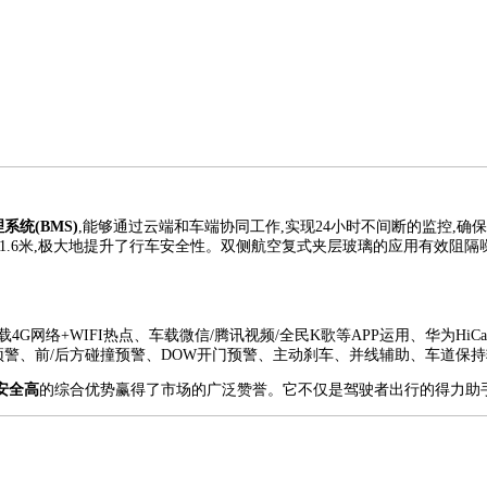
统(BMS)
,能够通过云端和车端协同工作,实现24小时不间断的监控,确保
.6米,极大地提升了行车安全性。双侧航空复式夹层玻璃的应用有效阻隔噪音,
载4G网络+WIFI热点、车载微信/腾讯视频/全民K歌等APP运用、华为HiC
预警、前/后方碰撞预警、DOW开门预警、主动刹车、并线辅助、车道保持
安全高
的综合优势赢得了市场的广泛赞誉。它不仅是驾驶者出行的得力助