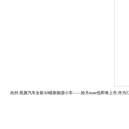
此外,凯翼汽车全新A0级新能源小车——拾月mate也即将上市,作为