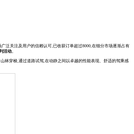
泛关注及用户的信赖认可,已收获订单超过8000,在细分市场逐渐占有
列活动
。
市、山林穿梭,通过道路试驾,在动静之间以卓越的性能表现、舒适的驾乘感