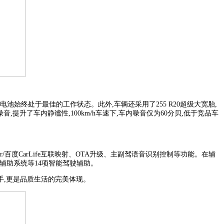
电池始终处于最佳的工作状态。此外,车辆还采用了255 R20超级大宽胎,
提升了车内静谧性,100km/h车速下,车内噪音仅为60分贝,低于竞品车
ar/百度CarLife互联映射、OTA升级、主副驾语音识别控制等功能。在辅
辅助系统等14项智能驾驶辅助。
手,更是品质生活的完美体现。