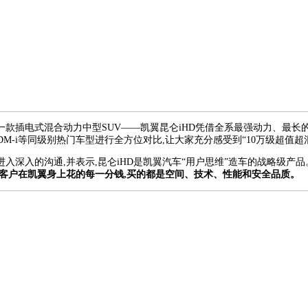
款插电式混合动力中型SUV——凯翼昆仑iHD凭借全系最强动力、最长
 DM-i等同级别热门车型进行全方位对比,让大家充分感受到“10万级超值超
入深入的沟通,并表示,昆仑iHD是凯翼汽车“用户思维”造车的战略级产
客户在凯翼身上花的每一分钱,买的都是空间、技术、性能和安全品质。