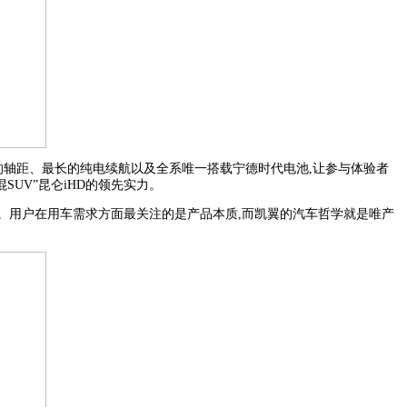
的轴距、最长的纯电续航以及全系唯一搭载宁德时代电池,让参与体验者
混SUV”昆仑iHD的领先实力。
品。用户在用车需求方面最关注的是产品本质,而凯翼的汽车哲学就是唯产