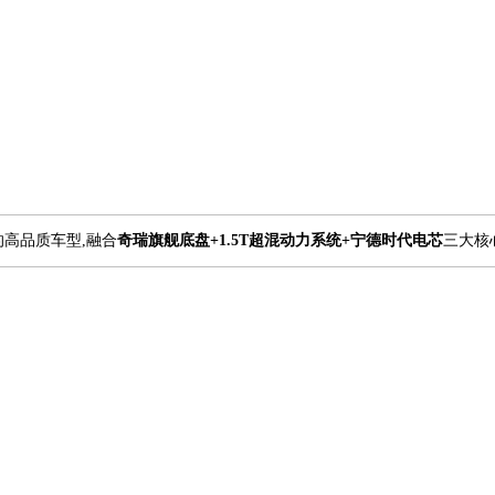
高品质车型,融合
奇瑞旗舰底盘+1.5T超混动力系统+宁德时代电芯
三大核