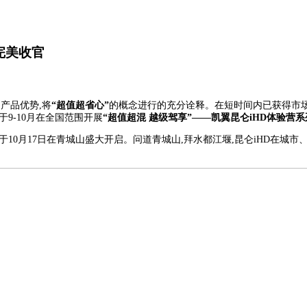
完美收官
产品优势,将
“超值超省心”
的概念进行的充分诠释。在短时间内已获得市场广
9-10月在全国范围开展
“超值超混 越级驾享”——凯翼昆仑
iHD
体验营系
于10月17日在青城山盛大开启。问道青城山,拜水都江堰,昆仑iHD在城