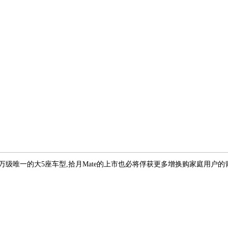
5万级唯一的大5座车型,拾月Mate的上市也必将俘获更多增换购家庭用户的