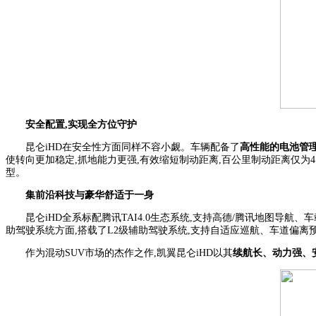
安全配置,实现全方位守护
昆仑iHD在安全性方面同样不容小觑。车辆配备了
高性能的电池管理系
使转向更加稳定,抓地能力更强,有效缩短制动距离,百公里制动距离仅为41
型。
集前沿科技与豪华舒适于一身
昆仑iHD全系标配腾讯TAI4.0生态系统,支持高德/腾讯地图导航、车
助驾驶系统方面,搭载了L2级辅助驾驶系统,支持自适应巡航、车道偏离
作为混动SUV市场的杰作之作,凯翼昆仑iHD以其
续航长、动力强、