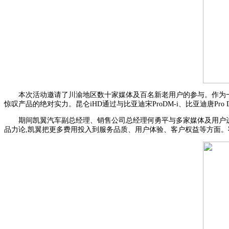
本次活动邀请了川渝地区数十家媒体及百名新老用户的参与。作为一
惊叹产品的绝对实力。昆仑iHD通过与比亚迪宋ProDM-i、比亚迪唐Pro
期间凯翼汽车副总经理、销售公司总经理何勇平与多家媒体及用户进
品力论,凯翼把更多费用投入到服务品质、用户体验、客户权益等方面。